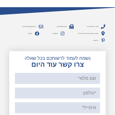
משרד: 03-9613415
פקס: 03-9529484
lesheminfo@gmail.com
כתובת: הירקון 10 יבנה, מיקוד 8122713
אינסטגרם
פייסבוק
pinterest
נשמח לעמוד לרשותכם בכל שאלה
צרו קשר עוד היום