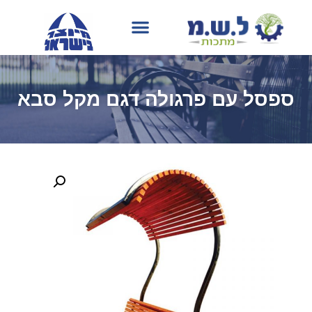
בחירת גוון RAL
עמוד הבית
תהליך הייצור
ספסל עם פרגולה דגם מקל סבא