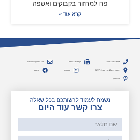
פח למחזור בקבוקים ואשפה
קרא עוד »
משרד: 03-9613415
פקס: 03-9529484
lesheminfo@gmail.com
כתובת: הירקון 10 יבנה, מיקוד 8122713
אינסטגרם
פייסבוק
pinterest
נשמח לעמוד לרשותכם בכל שאלה
צרו קשר עוד היום