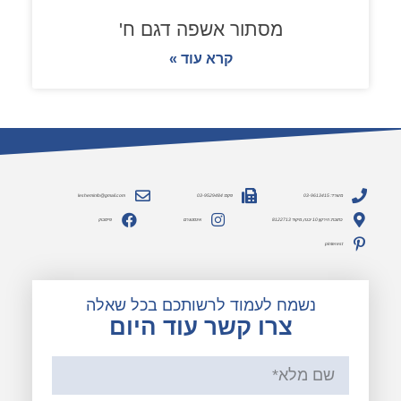
מסתור אשפה דגם ח'
קרא עוד »
משרד: 03-9613415
פקס: 03-9529484
lesheminfo@gmail.com
כתובת: הירקון 10 יבנה, מיקוד 8122713
אינסטגרם
פייסבוק
pinterest
נשמח לעמוד לרשותכם בכל שאלה
צרו קשר עוד היום