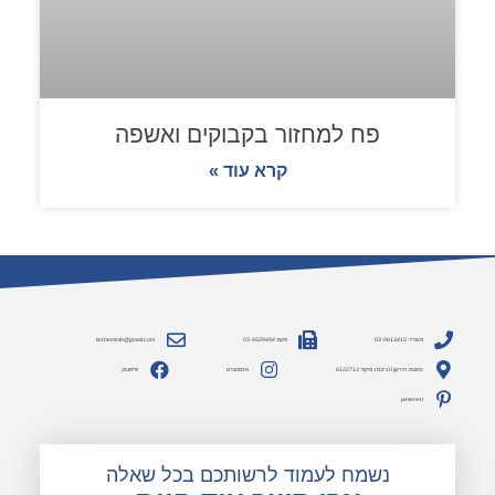
פח למחזור בקבוקים ואשפה
קרא עוד »
משרד: 03-9613415
פקס: 03-9529484
lesheminfo@gmail.com
כתובת: הירקון 10 יבנה, מיקוד 8122713
אינסטגרם
פייסבוק
pinterest
נשמח לעמוד לרשותכם בכל שאלה