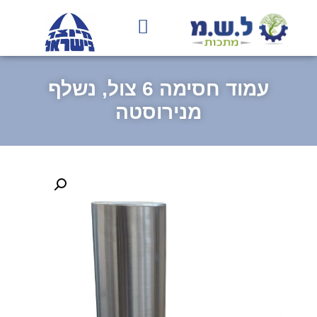
בחירת גוון RAL
עמוד הבית
תהליך הייצור
עמוד חסימה 6 צול, נשלף
מנירוסטה