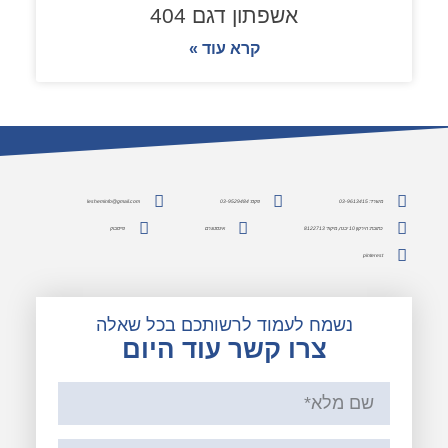
אשפתון דגם 404
קרא עוד »
משרד: 03-9613415
פקס: 03-9529484
lesheminfo@gmail.com
כתובת: הירקון 10 יבנה, מיקוד 8122713
אינסטגרם
פייסבוק
pinterest
נשמח לעמוד לרשותכם בכל שאלה
צרו קשר עוד היום