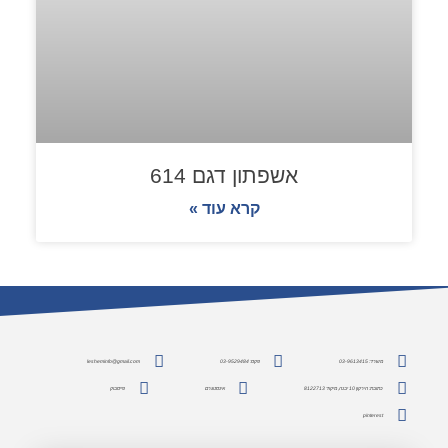
אשפתון דגם 614
קרא עוד »
משרד: 03-9613415
פקס: 03-9529484
lesheminfo@gmail.com
כתובת: הירקון 10 יבנה, מיקוד 8122713
אינסטגרם
פייסבוק
pinterest