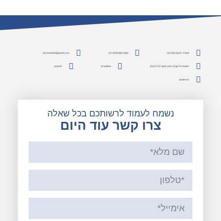
משרד: 03-9613415
פקס: 03-9529484
lesheminfo@gmail.com
כתובת: הירקון 10 יבנה, מיקוד 8122713
אינסטגרם
פייסבוק
pinterest
נשמח לעמוד לרשותכם בכל שאלה
צרו קשר עוד היום