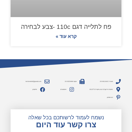
פח לתלייה דגם 110c -צבע לבחירה
קרא עוד »
משרד: 03-9613415
פקס: 03-9529484
lesheminfo@gmail.com
כתובת: הירקון 10 יבנה, מיקוד 8122713
אינסטגרם
פייסבוק
pinterest
נשמח לעמוד לרשותכם בכל שאלה
צרו קשר עוד היום