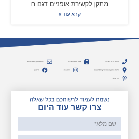
מתקן לקשירת אופניים דגם ח
קרא עוד »
משרד: 03-9613415
פקס: 03-9529484
lesheminfo@gmail.com
כתובת: הירקון 10 יבנה, מיקוד 8122713
אינסטגרם
פייסבוק
pinterest
נשמח לעמוד לרשותכם בכל שאלה
צרו קשר עוד היום