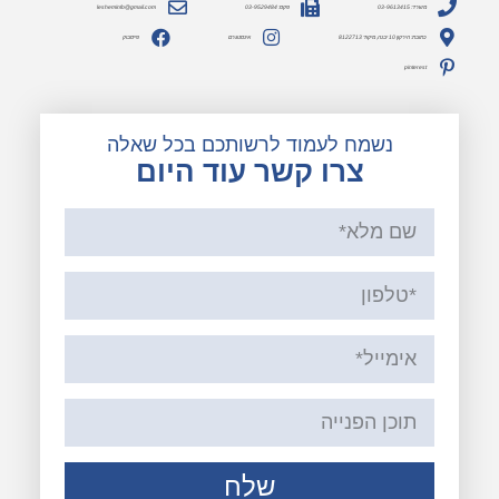
משרד: 03-9613415
פקס: 03-9529484
lesheminfo@gmail.com
כתובת: הירקון 10 יבנה, מיקוד 8122713
אינסטגרם
פייסבוק
pinterest
נשמח לעמוד לרשותכם בכל שאלה
צרו קשר עוד היום
שלח