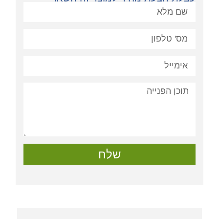
פניה:
שלח