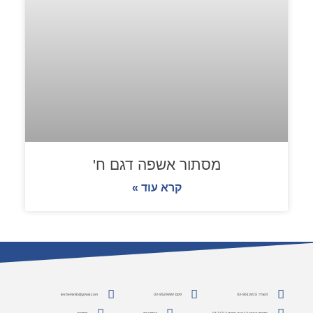
מסתור אשפה דגם ח'
קרא עוד »
משרד: 03-9613415
פקס: 03-9529484
lesheminfo@gmail.com
כתובת: הירקון 10 יבנה, מיקוד 8122713
אינסטגרם
פייסבוק