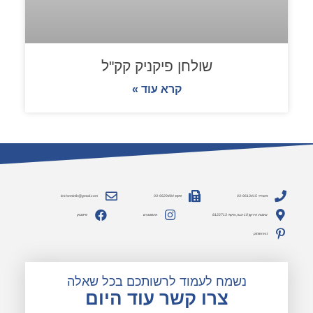
שולחן פיקניק קק"ל
קרא עוד »
משרד: 03-9613415
פקס: 03-9529484
lesheminfo@gmail.com
כתובת: הירקון 10 יבנה, מיקוד 8122713
אינסטגרם
פייסבוק
pinterest
נשמח לעמוד לרשותכם בכל שאלה
צרו קשר עוד היום