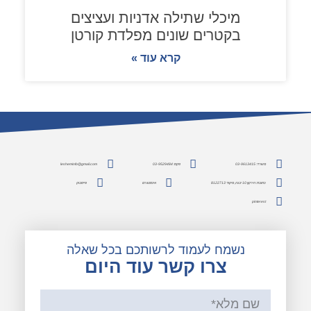
מיכלי שתילה אדניות ועציצים
בקטרים שונים מפלדת קורטן
קרא עוד »
משרד: 03-9613415
פקס: 03-9529484
lesheminfo@gmail.com
כתובת: הירקון 10 יבנה, מיקוד 8122713
אינסטגרם
פייסבוק
pinterest
נשמח לעמוד לרשותכם בכל שאלה
צרו קשר עוד היום