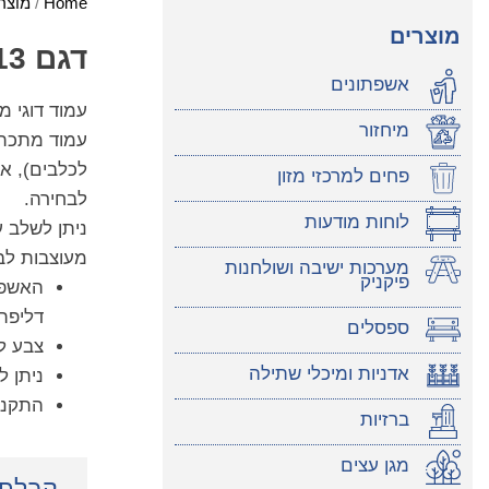
Home
/
מוצר
מוצרים
דגם 313 - עמוד דוגי קומפלט לכלבים
אשפתונים
עמוד דוגי מ
מיחזור
עמוד מתכת ו
לכלבים), אש
פחים למרכזי מזון
לבחירה.
לוחות מודעות
ניתן לשלב ע
מעוצבות לב
מערכות ישיבה ושולחנות
פיקניק
האשפת
דליפת 
ספסלים
צבע לבחירה מ
אדניות ומיכלי שתילה
ניתן ל
התקנה
ברזיות
מגן עצים