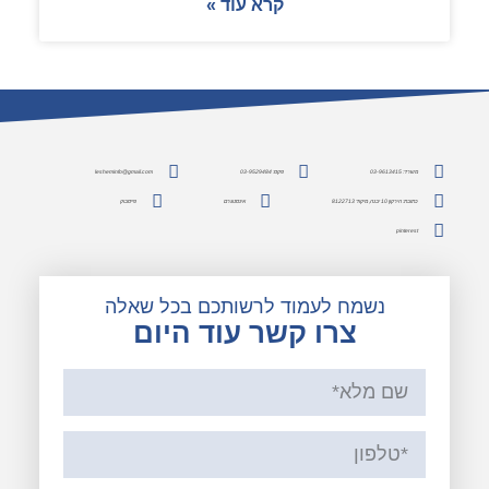
קרא עוד »
משרד: 03-9613415
פקס: 03-9529484
lesheminfo@gmail.com
כתובת: הירקון 10 יבנה, מיקוד 8122713
אינסטגרם
פייסבוק
pinterest
נשמח לעמוד לרשותכם בכל שאלה
צרו קשר עוד היום