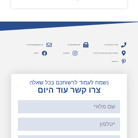
משרד: 03-9613415
פקס: 03-9529484
lesheminfo@gmail.com
כתובת: הירקון 10 יבנה, מיקוד 8122713
אינסטגרם
פייסבוק
pinterest
נשמח לעמוד לרשותכם בכל שאלה
צרו קשר עוד היום