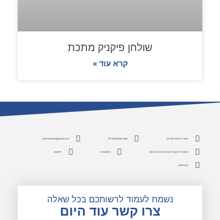
שולחן פיקניק מתכת
קרא עוד »
משרד: 03-9613415
פקס: 03-9529484
lesheminfo@gmail.com
כתובת: הירקון 10 יבנה, מיקוד 8122713
אינסטגרם
פייסבוק
pinterest
נשמח לעמוד לרשותכם בכל שאלה
צרו קשר עוד היום