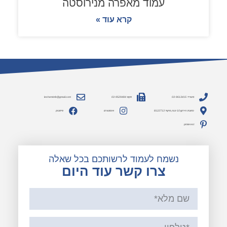
עמוד מאפרה מנירוסטה
קרא עוד »
משרד: 03-9613415
פקס: 03-9529484
lesheminfo@gmail.com
כתובת: הירקון 10 יבנה, מיקוד 8122713
אינסטגרם
פייסבוק
pinterest
נשמח לעמוד לרשותכם בכל שאלה
צרו קשר עוד היום