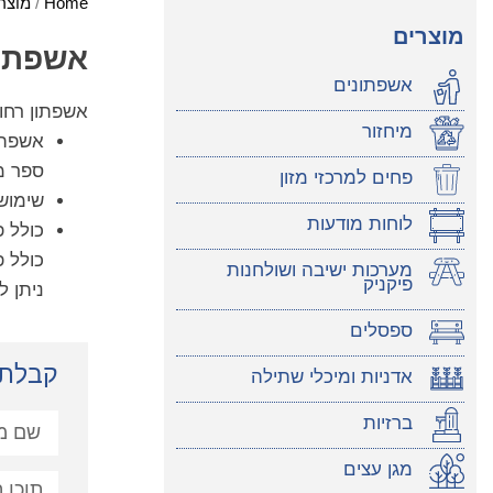
Home
/
מוצר
מוצרים
אשפתון
אשפתונים
אשפתון רחוב
מיחזור
אשפתו
ספר מ
פחים למרכזי מזון
שימוש
לוחות מודעות
כולל פח
כולל פ
מערכות ישיבה ושולחנות
פיקניק
ניתן 
ספסלים
קבלת 
אדניות ומיכלי שתילה
ברזיות
מגן עצים