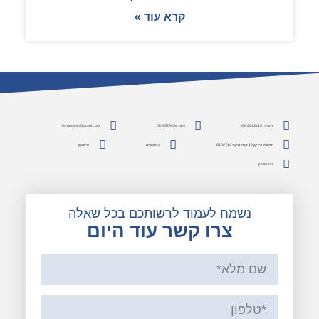
קרא עוד »
משרד: 03-9613415
פקס: 03-9529484
lesheminfo@gmail.com
כתובת: הירקון 10 יבנה, מיקוד 8122713
אינסטגרם
פייסבוק
pinterest
נשמח לעמוד לרשותכם בכל שאלה
צרו קשר עוד היום