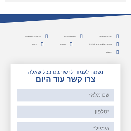
משרד: 03-9613415
פקס: 03-9529484
lesheminfo@gmail.com
כתובת: הירקון 10 יבנה, מיקוד 8122713
אינסטגרם
פייסבוק
pinterest
נשמח לעמוד לרשותכם בכל שאלה
צרו קשר עוד היום